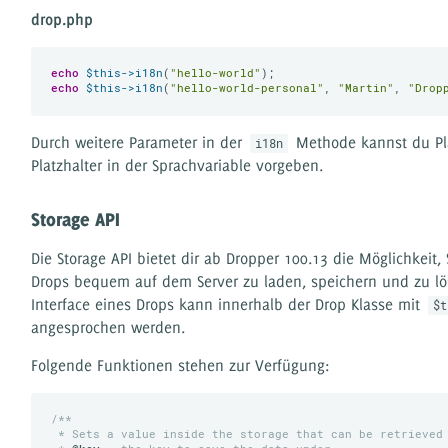
drop.php
echo
$this
->i18n
(
"hello-world"
echo
$this
->i18n
(
"hello-world-personal"
, 
"Martin"
, 
"Drop
Durch weitere Parameter in der
Methode kannst du Pla
i18n
Platzhalter in der Sprachvariable vorgeben.
Storage API
Die Storage API bietet dir ab Dropper 100.13 die Möglichkeit, 
Drops bequem auf dem Server zu laden, speichern und zu lö
Interface eines Drops kann innerhalb der Drop Klasse mit
$t
angesprochen werden.
Folgende Funktionen stehen zur Verfügung:
/**

 * Sets a value inside the storage that can be retrieved 