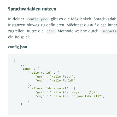
Sprachvariablen nutzen
In deiner
gibt es die Möglichkeit, Sprachvariab
config.json
Instanzen hinweg zu definieren. Möchtest du auf diese inner
zugreifen, nutze die
Methode welche durch
i18n
DropActi
ein Beispiel:
config.json
{

    ...

"lang"
 : {

"hello-world"
 : {

"ger"
 : 
"Hallo Welt!"
,

"eng"
 : 
"Hello World!"
        },

"hello-world-personal"
 : {

"ger"
 : 
"Hallo {0}, magst du {1}?"
,

"eng"
 : 
"Hello {0}, do you like {1}?"
,

        }

    }   
