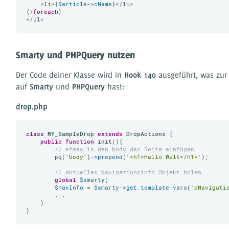
    <li>{
$article
->cName
}</li>

{/
foreach
}

Smarty und PHPQuery nutzen
Der Code deiner Klasse wird in
Hook 140
ausgeführt, was zur 
auf
Smarty
und
PHPQuery
hast:
drop.php
class
MY_SampleDrop
extends
DropActions
{

public
function
init
()
{

// etwas in den body der Seite einfügen
        pq(
'body'
)
->prepend
(
'<h1>Hallo Welt</h1>'
);

// aktuelles Navigationsinfo Objekt holen
global
$smarty
;

$navInfo
 = 
$smarty
->get_template_vars
(
'oNavigati
        ...

    }
