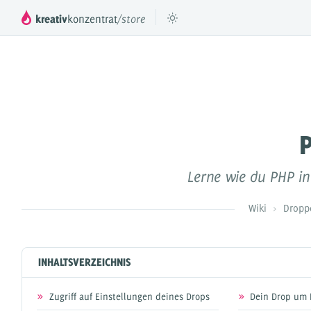
kreativ
konzentrat
/store
™
DROPPER
Das mächtige Inhaltesystem für deinen
Füge beli
JTL Shop 3, 4 & 5
P
DROPS
Lerne wie du PHP i
Inhaltselemente für Dropper
Preismodell
Wiki
Dropp
Videos & Tutorials
Referenzen
INHALTSVERZEICHNIS
Dokumentation
Zugriff auf Einstellungen deines Drops
Dein Drop um 
Partner