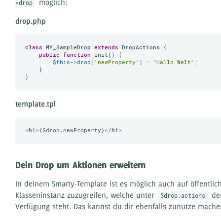
möglich:
>drop
drop.php
class
MY_SampleDrop
extends
DropActions
{

public
function
init
()
{

$this
->drop
[
'newProperty'
] = 
"Hallo Welt"
;

    }

template.tpl
<
h1
>
{$drop.newProperty}
</
h1
>
Dein Drop um Aktionen erweitern
In deinem Smarty-Template ist es möglich auch auf öffentli
Klasseninstanz zuzugreifen, welche unter
dem
$drop.actions
Verfügung steht. Das kannst du dir ebenfalls zunutze mache