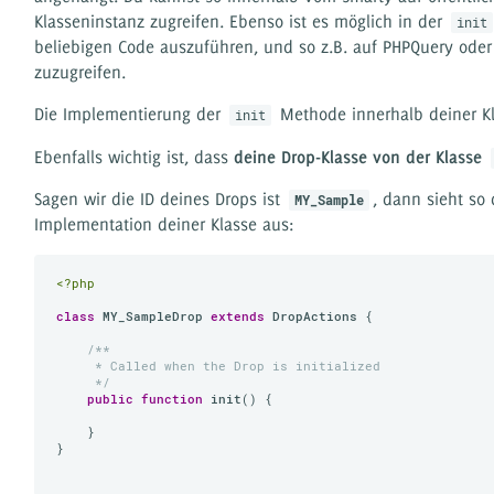
Klasseninstanz zugreifen. Ebenso ist es möglich in der
init
beliebigen Code auszuführen, und so z.B. auf PHPQuery ode
zuzugreifen.
Die Implementierung der
Methode innerhalb deiner Kla
init
Ebenfalls wichtig ist, dass
deine Drop-Klasse von der Klasse
Sagen wir die ID deines Drops ist
, dann sieht so 
MY_Sample
Implementation deiner Klasse aus:
<?php
class
MY_SampleDrop
extends
DropActions
{

/**

     * Called when the Drop is initialized

     */
public
function
init
()
{

    }

}
