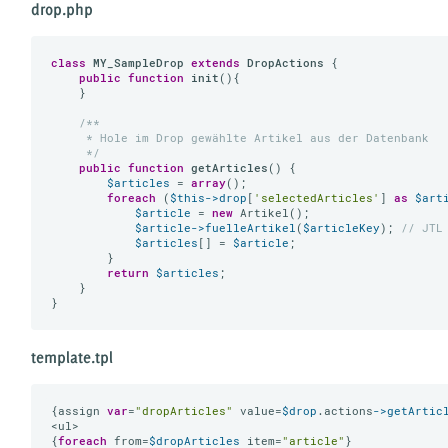
drop.php
class
MY_SampleDrop
extends
DropActions
{

public
function
init
()
{

    }

/**

     * Hole im Drop gewählte Artikel aus der Datenbank

     */
public
function
getArticles
()
{

$articles
 = 
array
();

foreach
 (
$this
->drop
[
'selectedArticles'
] 
as
$art
$article
 = 
new
 Artikel();

$article
->fuelleArtikel
(
$articleKey
); 
// JTL
$articles
[] = 
$article
;

        }

return
$articles
;

    }

template.tpl
{assign 
var
=
"dropArticles"
 value=
$drop
.actions
->getArtic
<ul>

{
foreach
 from=
$dropArticles
 item=
"article"
}
