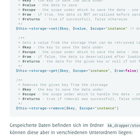
 *
 @key
 - the key to save the data under

 *
 @value
 - the data to save

 *
 @scope
 - the scope under which to save the data - one 
 *
 @raw
 - if true, the data is NOT serialized before savi
 *
 @returns
  - true if successfull, false otherwise

 */
$this
->storage
->set
(
$key
, 
$value
, 
$scope
=
"instance"
/* d
/**

 * Gets a value from the storage that can be retrieved vi
 *
 @key
 - the key to save the data under

 *
 @scope
 - the scope under which to save the data - one 
 *
 @raw
 - if false, the data is deserialized after loadin
 *
 @returns
 - the data for the given key or null if not f
 */
$this
->storage
->get
(
$key
, 
$scope
=
"instance"
, 
$raw
=
false
)

/**

 * Removes the given key from the storeage

 *
 @key
 - the key to save the data under

 *
 @scope
 - the scope under which to handle the data - on
 *
 @returns
 - true if removal was successfull, false othe
 */
$this
->storage
->remove
(
$key
, 
$scope
=
"instance"
Gespeicherte Daten befinden sich im Ordner
kk_dropper/sto
können diese aber in verschiedenen Unterordnern liegen: