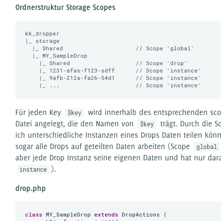
Ordnerstruktur Storage Scopes
kk_dropper

|_ storage

  |_ Shared                     // Scope 'global'

  |_ MY_SampleDrop

    |_ Shared                   // Scope 'drop'

    |_ 1231-afas-f123-sdff      // Scope 'instance'

    |_ 9afb-212a-fa26-54d1      // Scope 'instance'

Für jeden Key
wird innerhalb des entsprechenden sco
$key
Datei angelegt, die den Namen von
trägt. Durch die S
$key
ich unterschiedliche Instanzen eines Drops Daten teilen kö
sogar alle Drops auf geteilten Daten arbeiten (Scope
global
aber jede Drop Instanz seine eigenen Daten und hat nur dara
).
instance
drop.php
class
MY_SampleDrop
extends
DropActions
{
