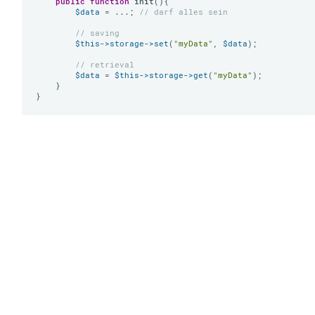
public
function
init
()
{

$data
 = ...; 
// darf alles sein
// saving
$this
->storage
->set
(
"myData"
, 
$data
);

// retrieval
$data
 = 
$this
->storage
->get
(
"myData"
);

    }
