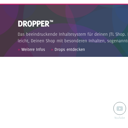
DROPPER
™
Das beeindruckende Inhaltesystem für deinen JTL Shop. 
leicht, Deinen Shop mit besonderen Inhalten, sogenannt
»
Weitere Infos
»
Drops entdecken
Zahlungsarten
PayPal
Vorkasse
Bei Zahlung mit PayPal
erhältst du deine
Lizenzen direkt im Anschluss der Bestellung
YouTube