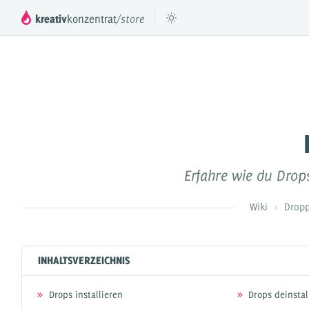
kreativ
konzentrat
/store
™
DROPPER
Das mächtige Inhaltesystem für deinen
Füge beli
JTL Shop 3, 4 & 5
DROPS
Erfahre wie du Drops 
Inhaltselemente für Dropper
Preismodell
Wiki
Dropp
Videos & Tutorials
Referenzen
INHALTSVERZEICHNIS
Dokumentation
Drops installieren
Drops deinstal
Partner