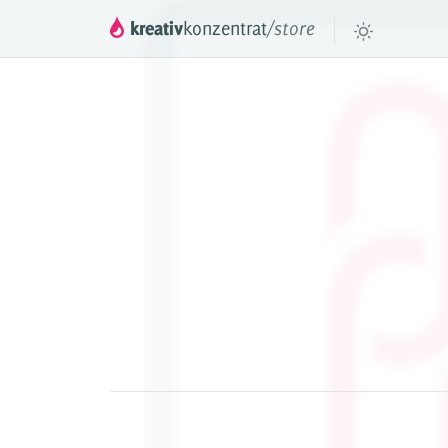
kreativ
konzentrat
/store
DROPPER
™
Das mächtige In
deinen JTL Shop 
DROPS
Inhaltselemente
Preismodel
Videos & Tu
Referenzen