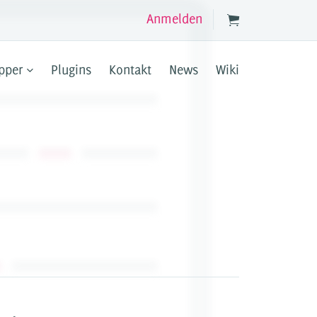
Anmelden
pper
Plugins
Kontakt
News
Wiki
Jetzt registrieren
OPPER
nktionen in deinen JTL Shop ein.
 und templateunabhängig.