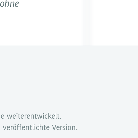
 ohne
z erwerben
Webinare
he weiterentwickelt.
 veröffentlichte Version.