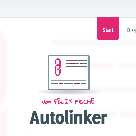
Start
Dro
DR
haltesystem für
Füge beliebige Inhalte & Fu
3, 4 & 5
Benutzerfreundlich
 für Dropper
von
FELIX MOCHE
l
Autolinker
torials