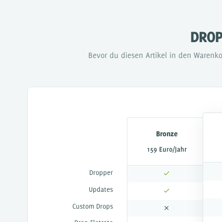
kreativ
konzentrat
/store
DROP
Bevor du diesen Artikel in den Warenko
™
DROPPER
Das mächtige Inhaltesystem für deinen
Füge be
JTL Shop 3, 4 & 5
DROPS
Inhaltselemente für Dropper
Bronze
Preismodell
159 Euro/Jahr
Videos & Tutorials
Dropper
Referenzen
Updates
Dokumentation
Custom Drops
Partner