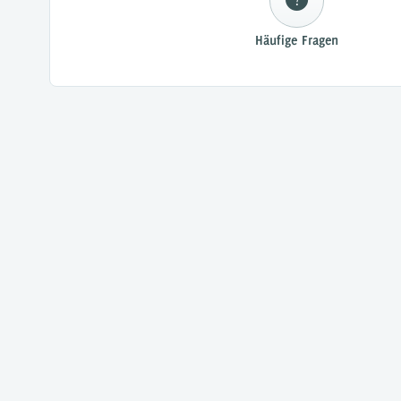
Häufige Fragen
Live-Demo
Testlizenz
Download
Screenshots
Ref