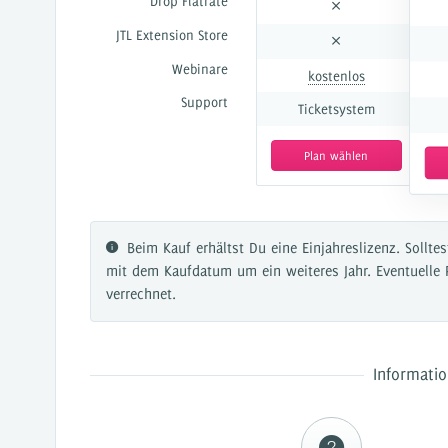
Drop Flatrate
JTL Extension Store
Webinare
kostenlos
Support
Ticketsystem
Plan wählen
Beim Kauf erhältst Du eine Einjahreslizenz. Solltes
mit dem Kaufdatum um ein weiteres Jahr. Eventuelle 
JTL-Shop 3.x
verrechnet.
Dropper verwaltet deine Drops und stellt dir eine mod
Verfügung. Diese Oberfläche ist der zentrale Ort
Informati
in