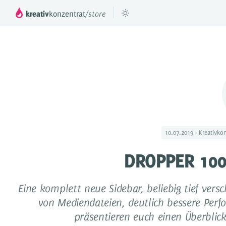
kreativ
konzentrat
/store
™
DROPPER
Das mächtige Inhaltesystem für deinen
Füge beli
JTL Shop 3, 4 & 5
DROPS
Inhaltselemente für Dropper
10.07.2019
Kreativko
Preismodell
DROPPER 100
Videos & Tutorials
Referenzen
Eine komplett neue Sidebar, beliebig tief ver
von Mediendateien, deutlich bessere Per
Dokumentation
präsentieren euch einen Überblic
Partner