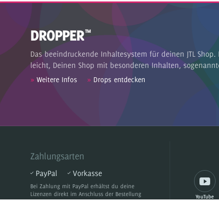
DROPPER
™
Das beeindruckende Inhaltesystem für deinen JTL Shop. 
leicht, Deinen Shop mit besonderen Inhalten, sogenannt
»
Weitere Infos
»
Drops entdecken
Zahlungsarten
PayPal
Vorkasse
Bei Zahlung mit PayPal
erhältst du deine
Lizenzen direkt im Anschluss der Bestellung
YouTube