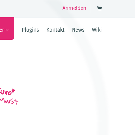
Anmelden
er
Plugins
Kontakt
News
Wiki
Jetzt registrieren
PPER
tionen in deinen JTL Shop ein.
d templateunabhängig.
Euro
*
 MwSt