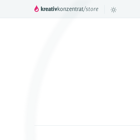
kreativ
konzentrat
/store
DROPPER
™
Das mächtige Inha
deinen JTL Shop 3,
DROPS
Inhaltselemente f
Preismodell
Videos & Tuto
Referenzen