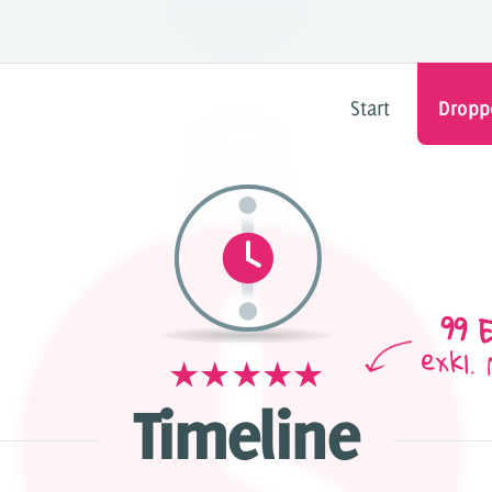
Start
Dropp
DRO
ltesystem für
Füge beliebige Inhalte & Funk
 4 & 5
Benutzerfreundlich un
99 
ür Dropper
exkl.
Timeline
rials