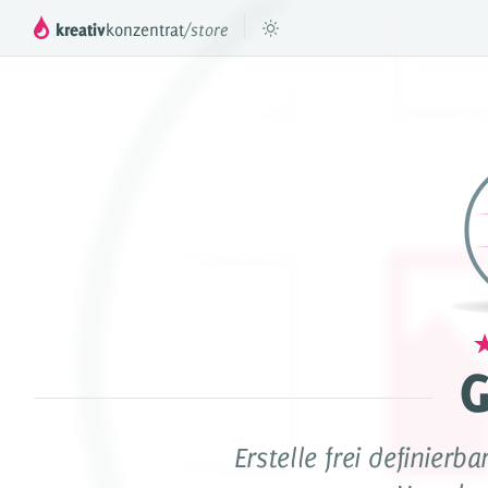
kreativ
konzentrat
/store
™
DROPPER
Das mächtige Inhaltesystem für deinen
Füge be
JTL Shop 3, 4 & 5
DROPS
Inhaltselemente für Dropper
Preismodell
Videos & Tutorials
G
Referenzen
Dokumentation
Erstelle frei definierb
Partner