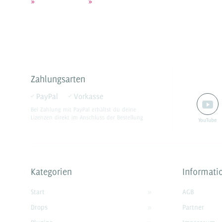
»
Weitere Infos
»
Drops entdecken
Zahlungsarten
PayPal
Vorkasse
Bei Zahlung mit PayPal
erhältst du deine
Lizenzen direkt im Anschluss der Bestellung
YouTube
Kategorien
Informati
Start
AGB
Drops
Partner