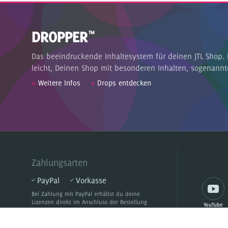
DROPPER
™
Das beeindruckende Inhaltesystem für deinen JTL Shop. 
leicht, Deinen Shop mit besonderen Inhalten, sogenannt
»
Weitere Infos
»
Drops entdecken
Zahlungsarten
PayPal
Vorkasse
Bei Zahlung mit PayPal
erhältst du deine
Lizenzen direkt im Anschluss der Bestellung
YouTube