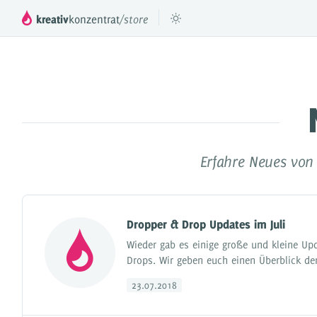
kreativ
konzentrat
/store
™
DROPPER
Das mächtige Inhaltesystem für deinen
Füge beli
JTL Shop 3, 4 & 5
Erfahre Neues von
DROPS
Inhaltselemente für Dropper
Preismodell
Dropper & Drop Updates im Juli
Videos & Tutorials
Wieder gab es einige große und kleine Up
Drops. Wir geben euch einen Überblick d
Referenzen
23.07.2018
Dokumentation
Partner