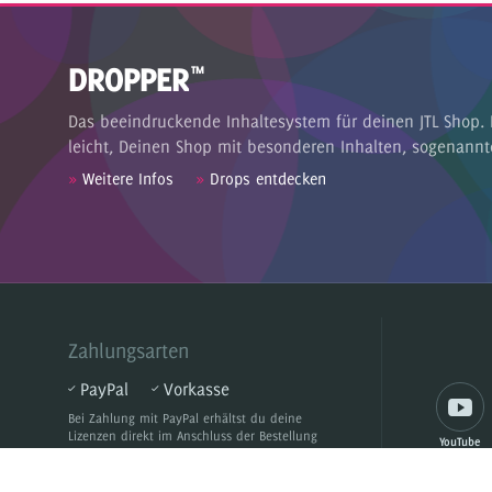
DROPPER
™
Das beeindruckende Inhaltesystem für deinen JTL Shop. 
leicht, Deinen Shop mit besonderen Inhalten, sogenannt
»
Weitere Infos
»
Drops entdecken
Zahlungsarten
PayPal
Vorkasse
Bei Zahlung mit PayPal
erhältst du deine
Lizenzen direkt im Anschluss der Bestellung
YouTube