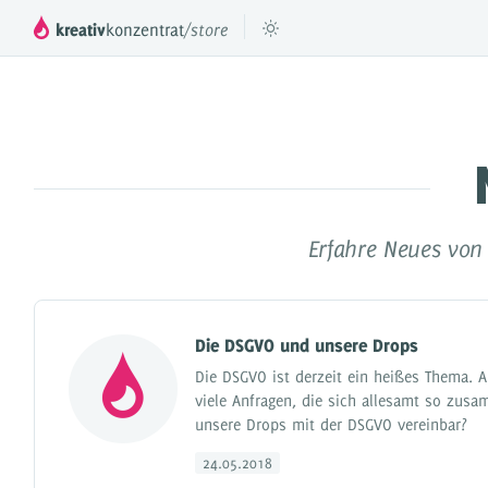
kreativ
konzentrat
/store
™
DROPPER
Das mächtige Inhaltesystem für deinen
Füge beli
JTL Shop 3, 4 & 5
Erfahre Neues von
DROPS
Inhaltselemente für Dropper
Preismodell
Die DSGVO und unsere Drops
Videos & Tutorials
Die DSGVO ist derzeit ein heißes Thema. A
viele Anfragen, die sich allesamt so zus
Referenzen
unsere Drops mit der DSGVO vereinbar?
Dokumentation
24.05.2018
Partner