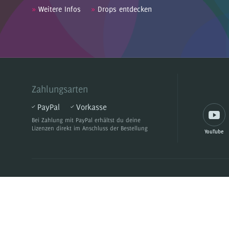
»
Weitere Infos
»
Drops entdecken
Zahlungsarten
PayPal
Vorkasse
Bei Zahlung mit PayPal
erhältst du deine
Lizenzen direkt im Anschluss der Bestellung
YouTube
Kategorien
Informati
Start
AGB
Drops
Partner