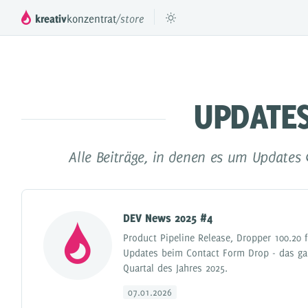
kreativ
konzentrat
/store
UPDATES
™
DROPPER
Das mächtige Inhaltesystem für deinen
Füge beli
JTL Shop 3, 4 & 5
Alle Beiträge, in denen es um Updates
DROPS
Inhaltselemente für Dropper
Preismodell
DEV News 2025 #4
Videos & Tutorials
Product Pipeline Release, Dropper 100.20 
Updates beim Contact Form Drop - das gab
Referenzen
Quartal des Jahres 2025.
Dokumentation
07.01.2026
Partner