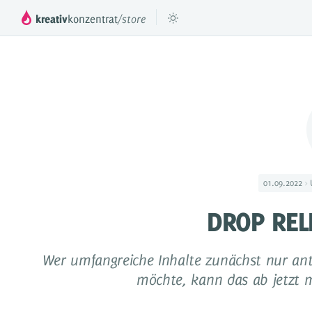
kreativ
konzentrat
/store
™
DROPPER
Das mächtige Inhaltesystem für deinen
Füge beli
JTL Shop 3, 4 & 5
DROPS
Inhaltselemente für Dropper
01.09.2022
Preismodell
DROP REL
Videos & Tutorials
Referenzen
Wer umfangreiche Inhalte zunächst nur ant
möchte, kann das ab jetzt 
Dokumentation
Partner