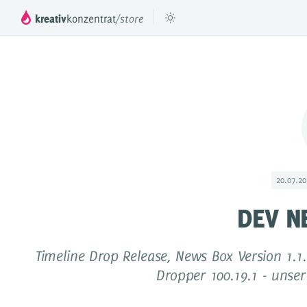
kreativ
konzentrat
/store
™
DROPPER
Das mächtige Inhaltesystem für deinen
Füge beli
JTL Shop 3, 4 & 5
DROPS
Inhaltselemente für Dropper
20.07.2
Preismodell
DEV N
Videos & Tutorials
Referenzen
Timeline Drop Release, News Box Version 1.
Dropper 100.19.1 - unser
Dokumentation
Partner