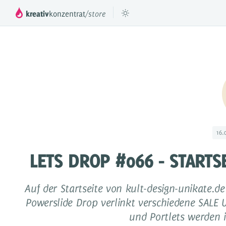
kreativ
konzentrat
/store
™
DROPPER
Das mächtige Inhaltesystem für deinen
Füge beli
JTL Shop 3, 4 & 5
DROPS
Inhaltselemente für Dropper
16.
Preismodell
LETS DROP #066 - STARTS
Videos & Tutorials
Referenzen
Auf der Startseite von kult-design-unikate.
Powerslide Drop verlinkt verschiedene SALE 
Dokumentation
und Portlets werden i
Partner