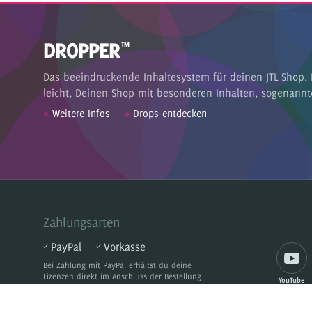
DROPPER
™
Das beeindruckende Inhaltesystem für deinen JTL Shop. 
leicht, Deinen Shop mit besonderen Inhalten, sogenannt
»
Weitere Infos
»
Drops entdecken
Zahlungsarten
PayPal
Vorkasse
Bei Zahlung mit PayPal
erhältst du deine
Lizenzen direkt im Anschluss der Bestellung
YouTube