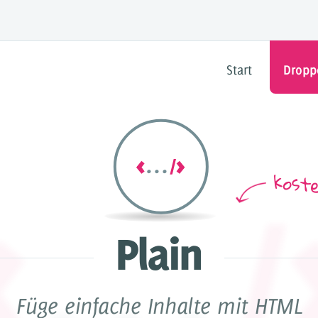
Start
Dropp
DRO
ltesystem für
Füge beliebige Inhalte & Funk
 4 & 5
Benutzerfreundlich un
koste
ür Dropper
Plain
rials
Füge einfache Inhalte mit HTML