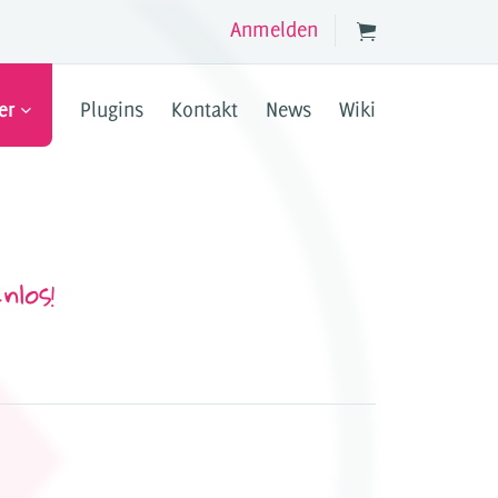
Anmelden
er
Plugins
Kontakt
News
Wiki
Jetzt registrieren
PPER
tionen in deinen JTL Shop ein.
d templateunabhängig.
nlos!