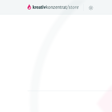
kreativ
konzentrat
/store
DROPPER
™
Das mächtige Inha
deinen JTL Shop 3,
DROPS
Inhaltselemente f
Preismodell
Videos & Tuto
Referenzen